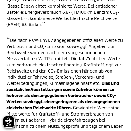
2
2
Klasse B; gewichtet kombinierte Werte. Bei entladener
Batterie: Energieverbrauch 6,8-7,1 l/100km Benzin; CO
-
2
Klasse E-F; kombinierte Werte. Elektrische Reichweite
**
(EAER) 83-85 km.
**
Die nach PKW-EnVKV angegebenen offiziellen Werte zu
Verbrauch und CO₂-Emission sowie ggf. Angaben zur
Reichweite wurden nach dem vorgeschriebenen
Messverfahren WLTP ermittelt. Die tatsächlichen Werte
zum Verbrauch elektrischer Energie / Kraftstoff, ggf. zur
Reichweite und den CO₂-Emissionen hängen ab von
individueller Fahrweise, Straßen-, Verkehrs- und
Wetterbedingungen, Klimaanlageneinsatz etc.
Dies und
zusätzliche Ausstattungen sowie Zubehör können zu
höheren als den angegebenen Verbrauchs- sowie CO₂-
Werten sowie ggf. einer geringeren als der angegebenen
elektrischen Reichweite führen.
Gewichtete Werte sind
Mittelwerte für Kraftstoff- und Stromverbrauch von
extern aufladbaren Hybridelektrofahrzeugen bei
durchschnittlichem Nutzungsprofil und täglichem Laden