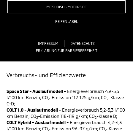
MITSUBISHI-MOTORS.DE
REIFENLABEL
IMPRESSUM
DATENSCHUTZ
ERKLÄRUNG ZUR BARRIEREFREIHEIT
Verbrauchs- und Effizienzwerte
Space Star - Auslaufmodell -
Energieverbrauch 4,9-5,5
l/100 km Benzin; CO
-Emission 112-125 g/km; CO
-Klasse
2
2
C-D;
COLT 1.0 - Auslaufmodell -
Energieverbrauch 5,2-5,3 l/100
km Benzin; CO
-Emission 118-119 g/km; CO
-Klasse D;
2
2
COLT Hybrid - Auslaufmodell -
Energieverbrauch 4,2-4,3
l/100 km Benzin; CO
-Emission 96-97 g/km; CO
-Klasse
2
2