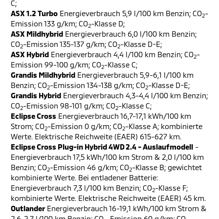
C;
ASX 1.2 Turbo
Energieverbrauch 5,9 l/100 km Benzin; CO
-
2
Emission 133 g/km; CO
-Klasse D;
2
ASX Mildhybrid
Energieverbrauch 6,0 l/100 km Benzin;
CO
-Emission 135-137 g/km; CO
-Klasse D-E;
2
2
ASX Hybrid
Energieverbrauch 4,4 l/100 km Benzin; CO
-
2
Emission 99-100 g/km; CO
-Klasse C;
2
Grandis Mildhybrid
Energieverbrauch 5,9-6,1 l/100 km
Benzin; CO
-Emission 134-138 g/km; CO
-Klasse D-E;
2
2
Grandis Hybrid
Energieverbrauch 4,3-4,4 l/100 km Benzin;
CO
-Emission 98-101 g/km; CO
-Klasse C;
2
2
Eclipse Cross
Energieverbrauch 16,7-17,1 kWh/100 km
Strom; CO
-Emission 0 g/km; CO
-Klasse A; kombinierte
2
2
Werte. Elektrische Reichweite (EAER) 615-627 km.
Eclipse Cross Plug-in Hybrid 4WD 2.4 - Auslaufmodell
-
Energieverbrauch 17,5 kWh/100 km Strom & 2,0 l/100 km
Benzin; CO
-Emission 46 g/km; CO
-Klasse B; gewichtet
2
2
kombinierte Werte. Bei entladener Batterie:
Energieverbrauch 7,3 l/100 km Benzin; CO
-Klasse F;
2
kombinierte Werte. Elektrische Reichweite (EAER) 45 km.
Outlander
Energieverbrauch 16-19,1 kWh/100 km Strom &
2,6-2,7 l/100 km Benzin; CO
-Emission 60 g/km; CO
-